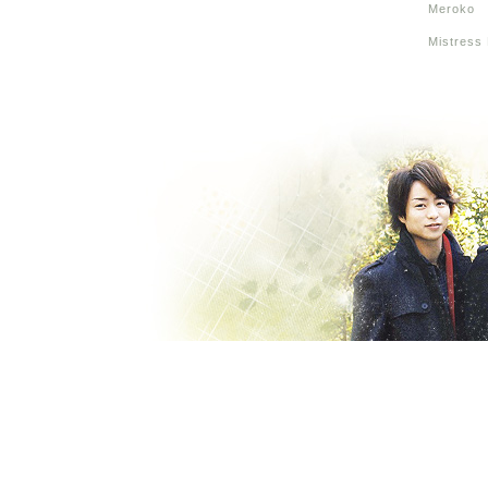
Meroko
Mistress